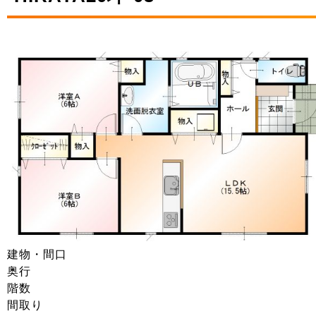
建物・間口
奥行
階数
間取り